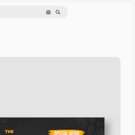
Pesquisar por imagem
Buscar