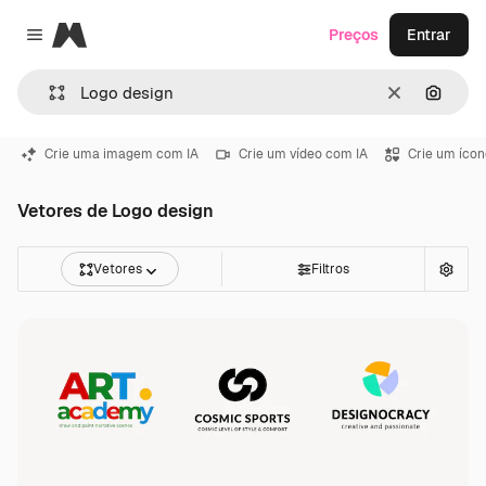
Magnific
Preços
Entrar
Close menu
Limpar
Pesqui
Crie uma imagem com IA
Crie um vídeo com IA
Crie um ícon
Vetores de Logo design
Vetores
Filtros