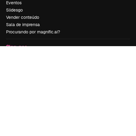
Eventos
Slidesgo
Vender conteúdo
Sala de imprensa
Procurando por magnific.ai?
Siga-nos
Suporte ao cliente
Instagram
YouTube
LinkedIn
TikTok
Discord
X
Reddit
Copyright © 2010-
2026
Freepik Company S.L.U.
Todos os direitos
reservados
.