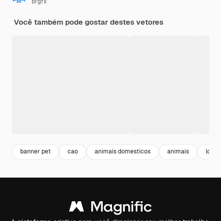
brgfx
Você também pode gostar destes vetores
banner pet
cao
animais domesticos
animais
logo 