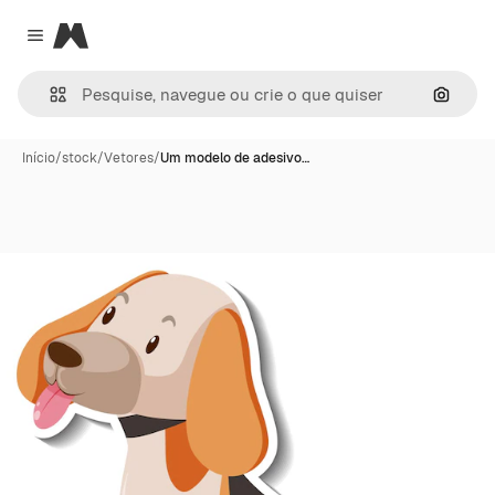
Magnific
Close menu
Pesqui
Início
/
stock
/
Vetores
/
Um modelo de adesivo…