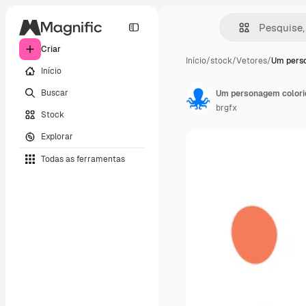
Criar
Início
/
stock
/
Vetores
/
Um pers
Início
Buscar
Um personagem colori
brgfx
Stock
Explorar
Todas as ferramentas