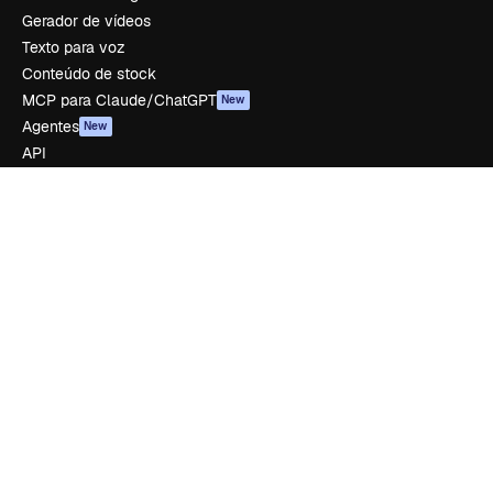
Gerador de vídeos
Texto para voz
Conteúdo de stock
MCP para Claude/ChatGPT
New
Agentes
New
API
App móvel
Todas as ferramentas
Começar
Academy
Documentação
Atendimento
Termos e condições
Política de privacidade
Originais
New
Política de cookies
Central de confiabilidade