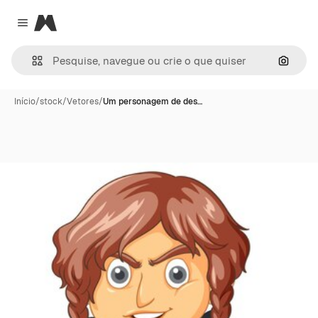
Magnific
Close menu
Pesqui
Início
/
stock
/
Vetores
/
Um personagem de des…