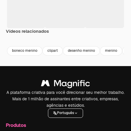
Vídeos relacionados
Premium
Premium
Premium
Premium
boneco menino
clipart
desenho menino
menino
u
A plataforma criativa para você direcionar seu melhor trabalho.
Mais de 1 milhão de assinantes entre criativos, empresas,
agências e estúdios.
Português
Produtos