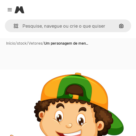
Magnific
Close menu
Pesqui
Início
/
stock
/
Vetores
/
Um personagem de men…