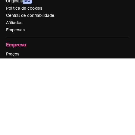
Originais
New
Política de cookies
Central de confiabilidade
Afiliados
Empresas
Empresa
Preços
Sobre nós
Reviews
Emprego
Tendências de pesquisa
Blog
Eventos
Slidesgo
Vender conteúdo
Sala de imprensa
Procurando por magnific.ai?