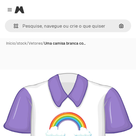
Magnific
Close menu
Pesqui
Início
/
stock
/
Vetores
/
Uma camisa branca co…