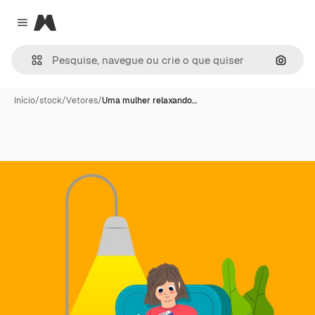
Magnific
Close menu
Pesqui
Início
/
stock
/
Vetores
/
Uma mulher relaxando…