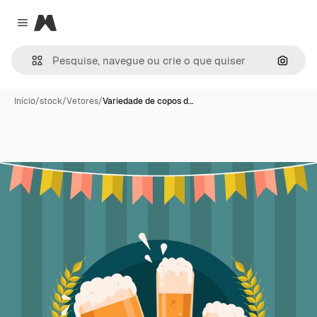
Magnific
Close menu
Pesqui
Início
/
stock
/
Vetores
/
Variedade de copos d…