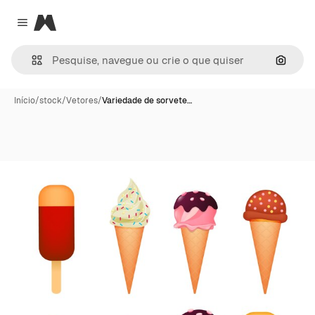
Magnific
Close menu
Pesqui
Início
/
stock
/
Vetores
/
Variedade de sorvete…