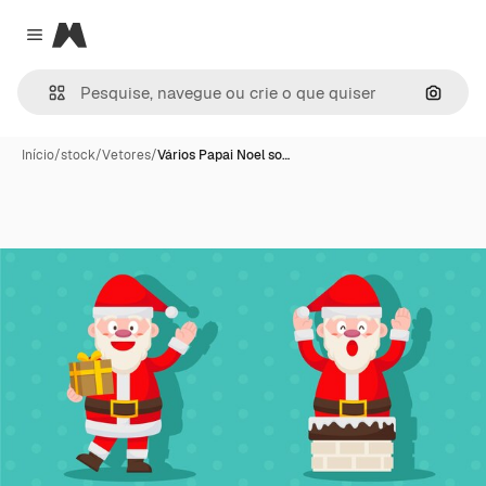
Magnific
Close menu
Pesqui
Início
/
stock
/
Vetores
/
Vários Papai Noel so…