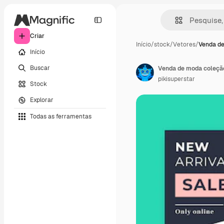
Criar
Início
/
stock
/
Vetores
/
Venda d
Início
Buscar
Venda de moda coleção
pikisuperstar
Stock
Explorar
Todas as ferramentas