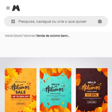
Magnific
Close menu
Pesqui
Início
/
stock
/
Vetores
/
Venda de outono bann…