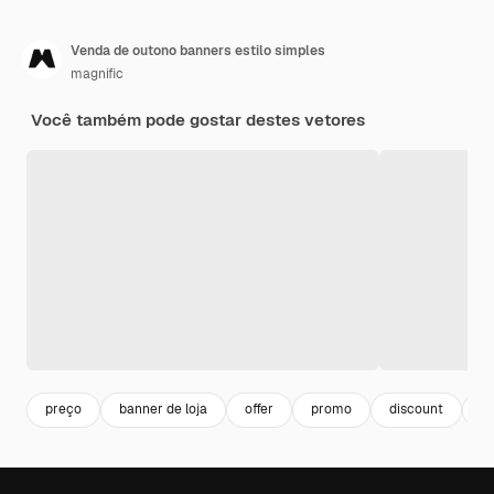
Venda de outono banners estilo simples
magnific
Você também pode gostar destes vetores
preço
banner de loja
offer
promo
discount
fo