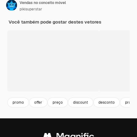
Vendas no conceito móvel
pikisuperstar
Você também pode gostar destes vetores
promo
offer
preço
discount
desconto
promo