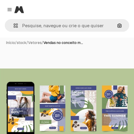
Magnific
Close menu
Pesqui
Início
/
stock
/
Vetores
/
Vendas no conceito m…