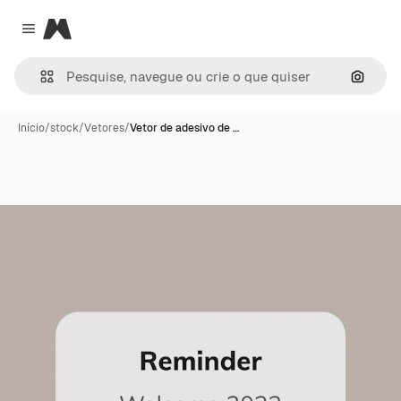
Magnific
Close menu
Pesqui
Início
/
stock
/
Vetores
/
Vetor de adesivo de …