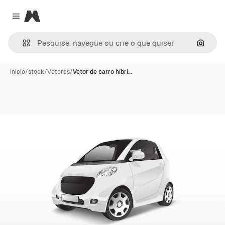
Magnific
Close menu
Pesqui
Início
/
stock
/
Vetores
/
Vetor de carro híbri…