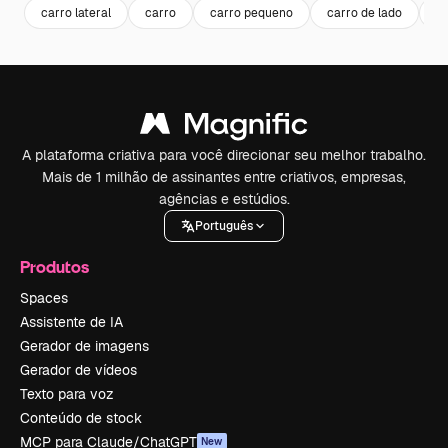
carro lateral
carro
carro pequeno
carro de lado
a
A plataforma criativa para você direcionar seu melhor trabalho.
Mais de 1 milhão de assinantes entre criativos, empresas,
agências e estúdios.
Português
Produtos
Spaces
Assistente de IA
Gerador de imagens
Gerador de vídeos
Texto para voz
Conteúdo de stock
MCP para Claude/ChatGPT
New