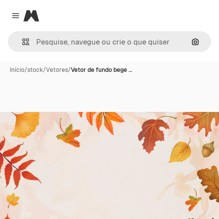
Magnific
Close menu
Pesqui
Início
/
stock
/
Vetores
/
Vetor de fundo bege …