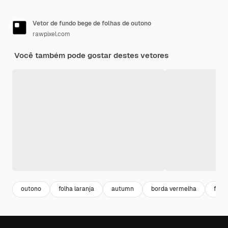
Vetor de fundo bege de folhas de outono
rawpixel.com
Você também pode gostar destes vetores
outono
folha laranja
autumn
borda vermelha
folh