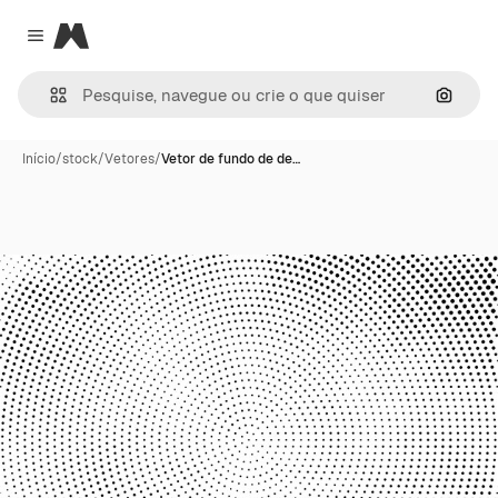
Magnific
Close menu
Pesqui
Início
/
stock
/
Vetores
/
Vetor de fundo de de…