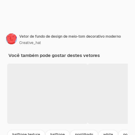
Vetor de fundo de design de meio-tom decorativo moderno
Creative_hat
Você também pode gostar destes vetores
halftone texture
halftone
pontilhado
white
pontos