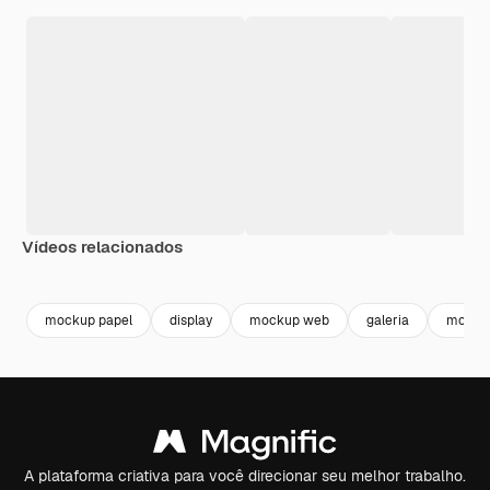
Vídeos relacionados
Premium
Premium
Premium
Premium
Gerado por 
mockup papel
display
mockup web
galeria
mocku
A plataforma criativa para você direcionar seu melhor trabalho.