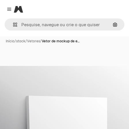
Magnific
Close menu
Pesqui
Início
/
stock
/
Vetores
/
Vetor de mockup de e…