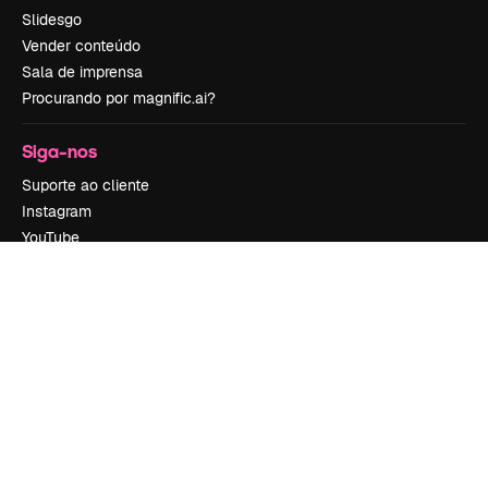
Slidesgo
Vender conteúdo
Sala de imprensa
Procurando por magnific.ai?
Siga-nos
Suporte ao cliente
Instagram
YouTube
LinkedIn
TikTok
Discord
X
Reddit
Copyright © 2010-
2026
Freepik Company S.L.U.
Todos os direitos
reservados
.