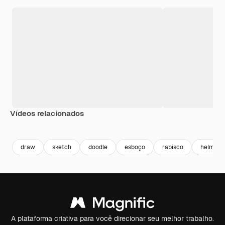
Vídeos relacionados
Premium
Premium
Premium
Premium
draw
sketch
doodle
esboço
rabisco
helmet
A plataforma criativa para você direcionar seu melhor trabalho.