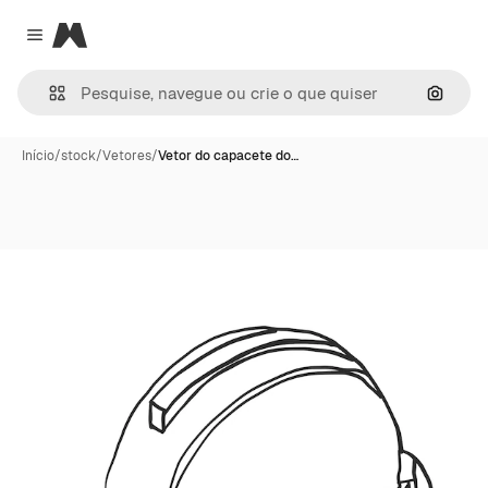
Magnific
Close menu
Pesqui
Início
/
stock
/
Vetores
/
Vetor do capacete do…