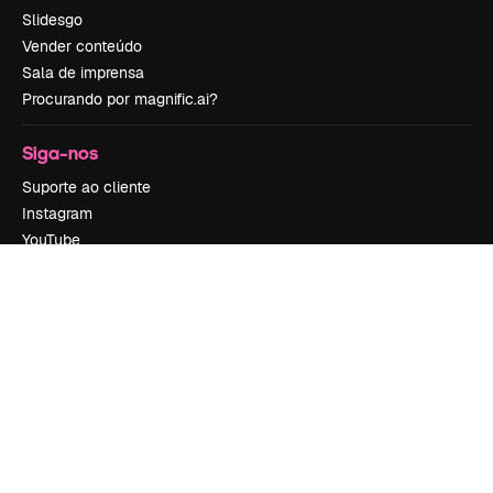
Slidesgo
Vender conteúdo
Sala de imprensa
Procurando por magnific.ai?
Siga-nos
Suporte ao cliente
Instagram
YouTube
LinkedIn
TikTok
Discord
X
Reddit
Copyright © 2010-
2026
Freepik Company S.L.U.
Todos os direitos
reservados
.