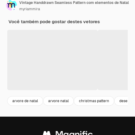
Vintage Handdrawn Seamless Pattern com elementos de Natal
myriammira
Você também pode gostar destes vetores
arvore de natal
arvore natal
christmas pattern
desenho