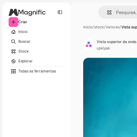
Criar
Início
/
stock
/
Vetores
/
Vista su
Início
Buscar
Vista superior da ond
upklyak
Stock
Explorar
Todas as ferramentas