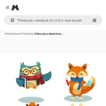
Magnific
Close menu
Pesqui
Início
/
stock
/
Vetores
/
Volta para desenhos …