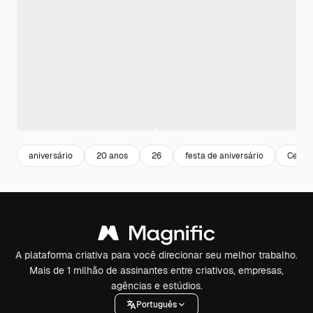
aniversário
20 anos
26
festa de aniversário
Celebr
A plataforma criativa para você direcionar seu melhor trabalho.
Mais de 1 milhão de assinantes entre criativos, empresas,
agências e estúdios.
Português