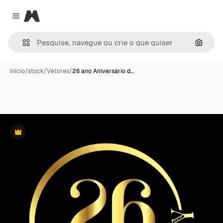
Magnific
Close menu
Pesqui
Início
/
stock
/
Vetores
/
26 ano Aniversário d…
Premium