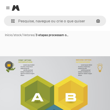
Magnific
Close menu
Pesqui
Início
/
stock
/
Vetores
/
3 etapas processam o…
Premium