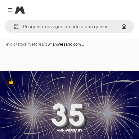
Magnific
Close menu
Pesqui
Início
/
stock
/
Vetores
/
35º aniversário com …
Premium