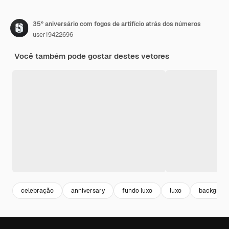
35º aniversário com fogos de artifício atrás dos números
user19422696
Você também pode gostar destes vetores
celebração
anniversary
fundo luxo
luxo
backgroun