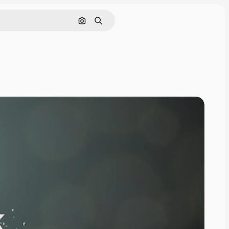
Pesquisar por imagem
Buscar