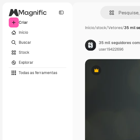
Criar
Início
/
stock
/
Vetores
/
35 mil s
Início
Buscar
35 mil seguidores com 
user19422696
Stock
Explorar
Todas as ferramentas
Premium