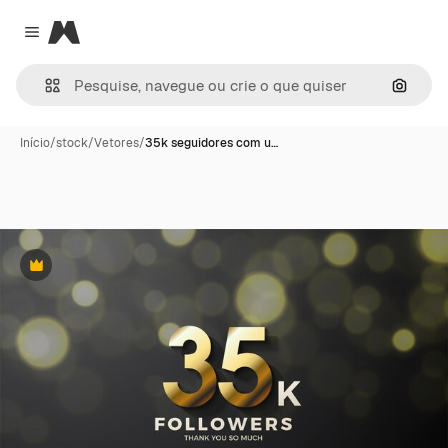
Magnific
Close menu
Pesqui
Início
/
stock
/
Vetores
/
35k seguidores com u…
Premium