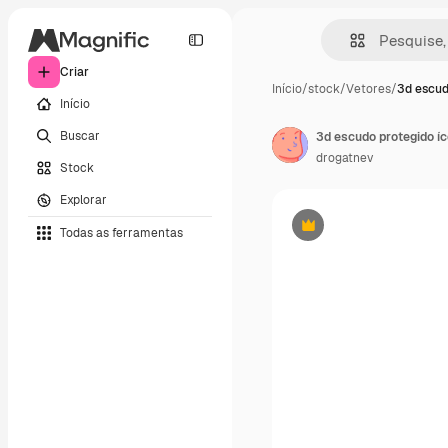
Criar
Início
/
stock
/
Vetores
/
3d escud
Início
Buscar
3d escudo protegido í
drogatnev
Stock
Explorar
Todas as ferramentas
Premium