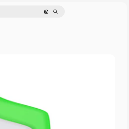
Pesquisar por imagem
Buscar