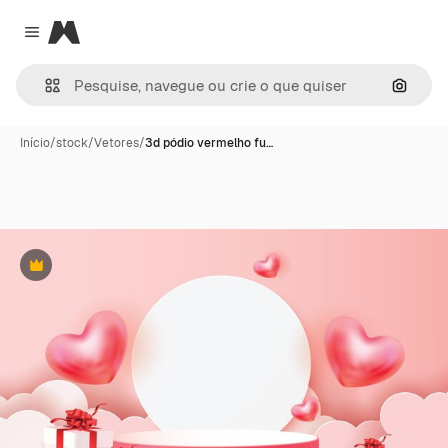
Magnific
Close menu
Pesqui
Início
/
stock
/
Vetores
/
3d pódio vermelho fu…
Premium