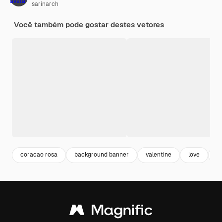
sarinarch
Você também pode gostar destes vetores
coracao rosa
background banner
valentine
love
b