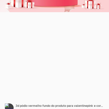
3d pódio vermelho fundo do produto para valentinepink e coração amor romance conceito vetor