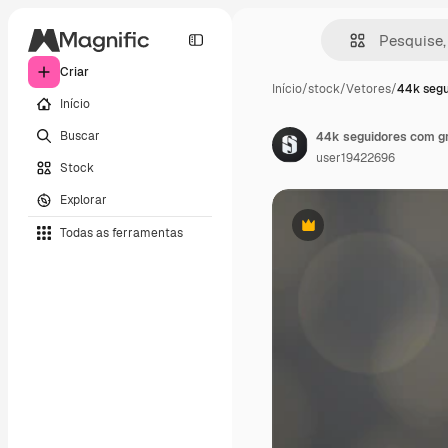
Criar
Início
/
stock
/
Vetores
/
44k segu
Início
Buscar
44k seguidores com g
user19422696
Stock
Explorar
Todas as ferramentas
Premium