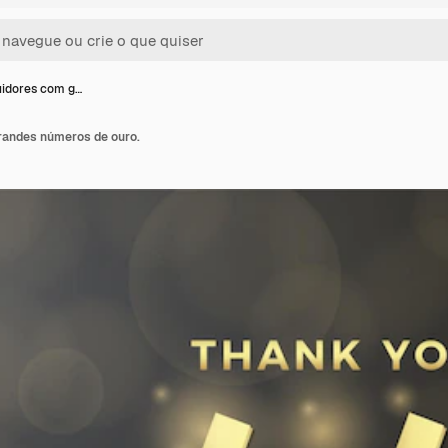
idores com g…
randes números de ouro.