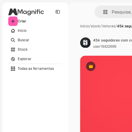
Criar
Início
/
stock
/
Vetores
/
45k segu
Início
Buscar
45k seguidores com co
user19422696
Stock
Explorar
Todas as ferramentas
Premium