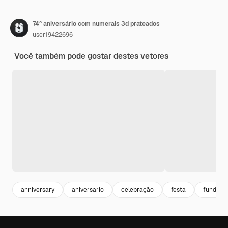
74º aniversário com numerais 3d prateados
user19422696
Você também pode gostar destes vetores
anniversary
aniversario
celebração
festa
fundo gr