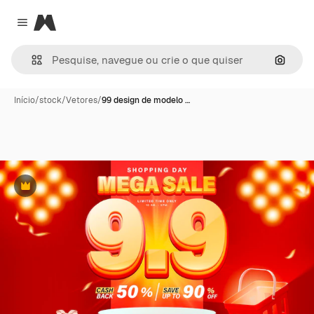
Magnific
Close menu
Pesqui
Início
/
stock
/
Vetores
/
99 design de modelo …
Premium