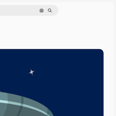
Pesquisar por imagem
Buscar