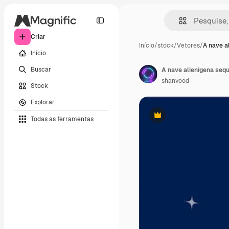
Criar
Início
/
stock
/
Vetores
/
A nave a
Início
Buscar
A nave alienígena seq
shanvood
Stock
Explorar
Todas as ferramentas
Premium