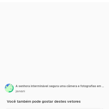
A senhora interminável segura uma câmera e fotografias em suas mãos o conceito de descanso e viagem estilo trendy ilustração vetorial
javvani
Você também pode gostar destes vetores