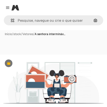
Magnific
Close menu
Pesqui
Início
/
stock
/
Vetores
/
A senhora intermináv…
Premium