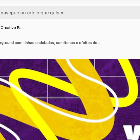
 Creative Ba…
Abstract Creative Background com linhas onduladas, semitonos e efeitos de textura em estilo de cor amarelo-púrpura e branco, adequado para cartazes de capa ou landing page