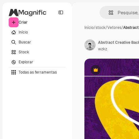
Criar
Início
/
stock
/
Vetores
/
Abstract
Início
Buscar
wzkz
Stock
Explorar
Todas as ferramentas
Premium