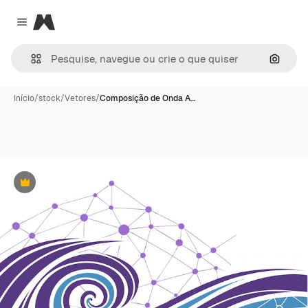
Magnific
Close menu
Pesqui
Início
/
stock
/
Vetores
/
Composição de Onda A…
Premium