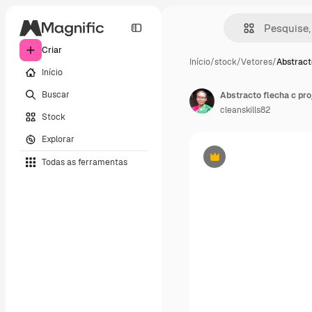
Criar
Início
/
stock
/
Vetores
/
Abstract
Início
Buscar
Abstracto flecha c pr
cleanskills82
Stock
Explorar
Todas as ferramentas
Premium