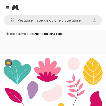
Magnific
Close menu
Pesqui
Início
/
stock
/
Vetores
/
Abstracto folha boho…
Premium