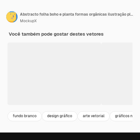
Abstracto folha boho e planta formas orgânicas ilustração plana em fundo branco
MockupX
Você também pode gostar destes vetores
fundo branco
design gráfico
arte vetorial
gráficos natu