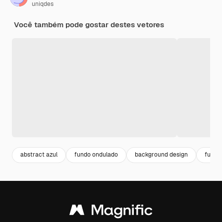
uniqdes
Você também pode gostar destes vetores
abstract azul
fundo ondulado
background design
fundo