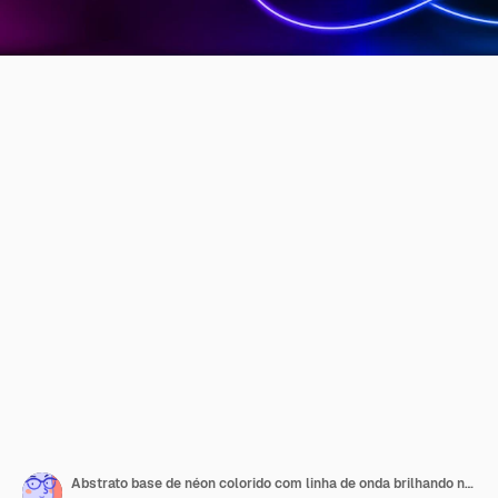
Abstrato base de néon colorido com linha de onda brilhando no escuro. Linhas de luzes 3d raios luminosos.