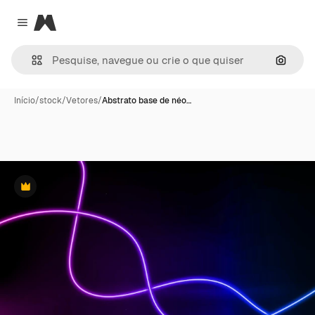
Magnific
Close menu
Pesqui
Início
/
stock
/
Vetores
/
Abstrato base de néo…
Premium