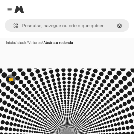
Magnific
Close menu
Pesqui
Início
/
stock
/
Vetores
/
Abstrato redondo
Premium