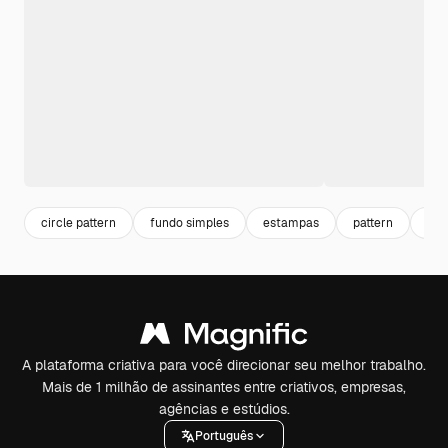
circle pattern
fundo simples
estampas
pattern
cap
A plataforma criativa para você direcionar seu melhor trabalho.
Mais de 1 milhão de assinantes entre criativos, empresas,
agências e estúdios.
Português