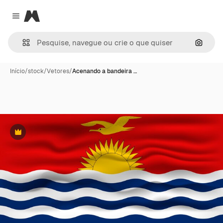
Magnific
Close menu
Pesqui
Início
/
stock
/
Vetores
/
Acenando a bandeira …
Premium