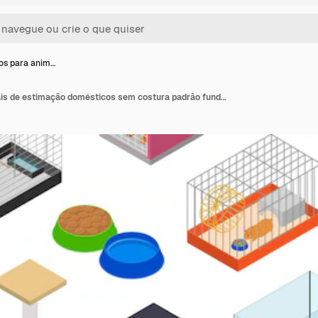
os para anim…
Acessórios para animais de estimação domésticos sem costura padrão fundo cuidado animal vista isométrica vetor