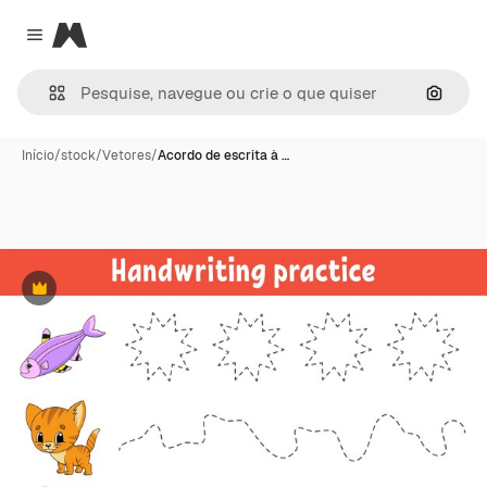
Magnific
Close menu
Pesqui
Início
/
stock
/
Vetores
/
Acordo de escrita à …
Premium