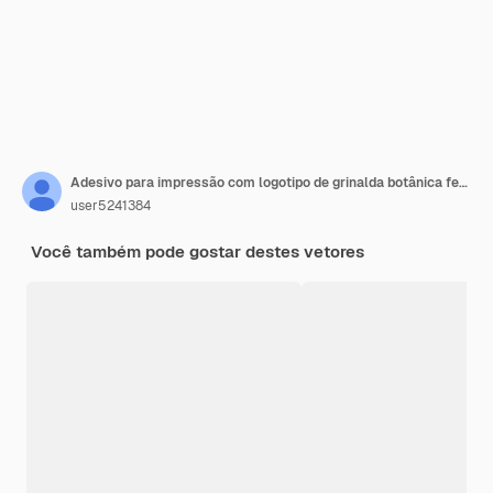
Adesivo para impressão com logotipo de grinalda botânica feminina para cartão de casamento da boutique do salão de beleza do bouquet spa
user5241384
Você também pode gostar destes vetores