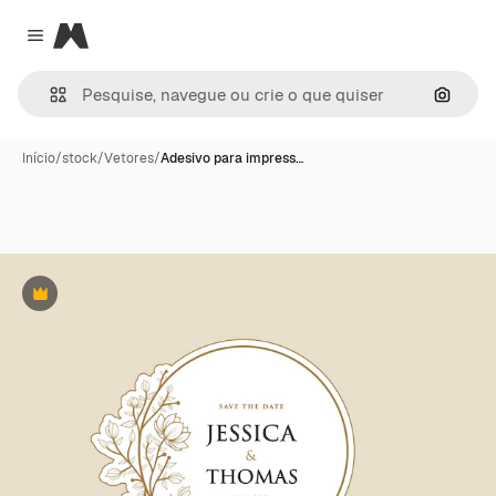
Magnific
Close menu
Pesqui
Início
/
stock
/
Vetores
/
Adesivo para impress…
Premium