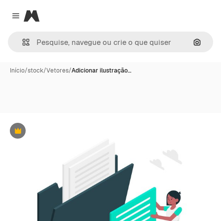
Magnific
Close menu
Pesqui
Início
/
stock
/
Vetores
/
Adicionar ilustração…
Premium