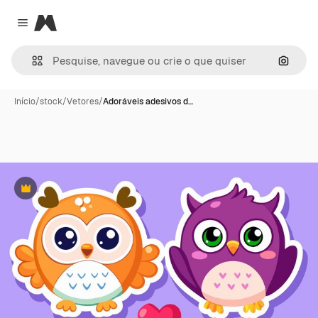
Magnific
Close menu
Pesqui
Início
/
stock
/
Vetores
/
Adoráveis adesivos d…
Premium