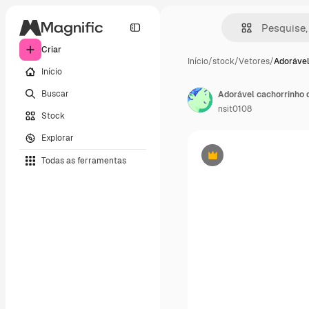
Criar
Início
/
stock
/
Vetores
/
Adorável
Início
Buscar
Adorável cachorrinho 
nsit0108
Stock
Explorar
Todas as ferramentas
Premium