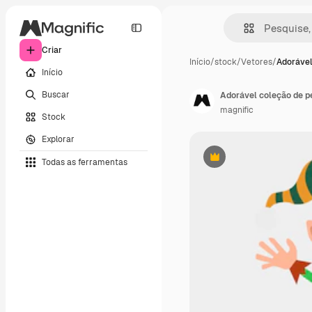
Criar
Início
/
stock
/
Vetores
/
Adorável
Início
Buscar
Adorável coleção de p
magnific
Stock
Explorar
Todas as ferramentas
Premium